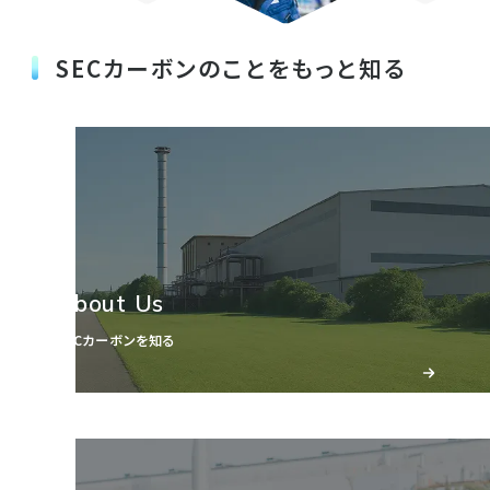
アルミ製錬を支えるグローバル営業
品や品質へ
SECカーボンのことをもっと知る
アルミニウムを製錬する電解炉の内部で使われる、カ
粉成
生産部門
より良い製品づくりのために、製品の配合や製造条件
ソードブロック「SK-B」の販売営業を担当。SK-Bの取
を検討する設計業務や、成形・焼成・黒鉛化といった
引先はすべて海外の企業です。技術サービスとともに
モノづくりの起点となる製造工程
各工程における生産プロセスの改善、品質の安定化
各国のお客様を訪問し、製品の使用状況や課題のヒ
に向けた調査をします。自ら考えた設計をもとに、製
アリング、価格交渉、梱包、出荷などの業務がありま
粉成工程は、製品の形を作る最初の工程であり、「粉
造現場と連携を重ね、お客様の要求を満たす製品や
す。
砕」「配合・捏合」「成形」に分かれています。
品質改善を行います。
人を知る
「粉砕」原材料を所定の粒度に粉砕・篩い分けします。
人を知る
「配合・捏合」配合基準に従って計量配合をした後、混
About Us
合・捏合します。
「成形」押出プレスにより、所定の形状・寸法に整えま
SECカーボンを知る
す。
各工程とも安定した品質になるように温度、時間や成
形圧力などの定められた項目を厳密に管理していま
す。制御室での管理に加え、定期的に現物の監視・確
認も行っています。