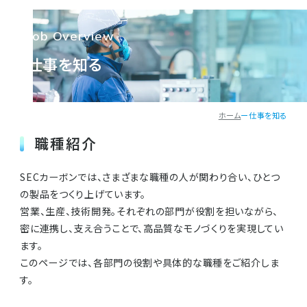
閉じる
閉じる
閉じる
Job Overview
仕事を知る
SECカーボンを知る
仕事を知る
ホーム
ー
仕事を知る
人を知る
職種紹介
SECカーボンでは、さまざまな職種の人が関わり合い、ひとつ
働く環境を知る
の製品をつくり上げています。
営業、生産、技術開発。それぞれの部門が役割を担いながら、
密に連携し、支え合うことで、高品質なモノづくりを実現してい
新卒採用ENTRY
ます。
このページでは、各部門の役割や具体的な職種をご紹介しま
中途採用ENTRY
す。