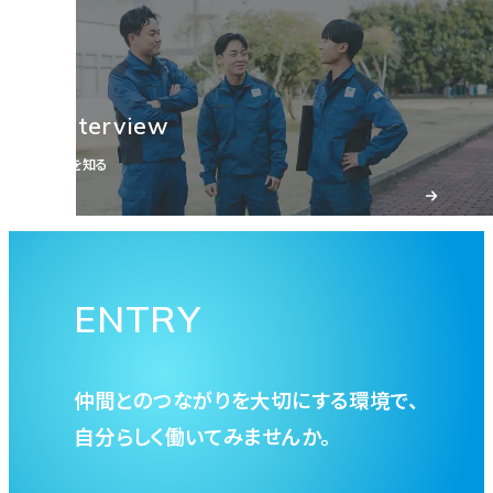
海外のお客様と社内の架け橋として、想いの一つ
コミュニケーションを大切に、より良い品質の製品
ひとつを繋いで。
づくりを。
2019年新卒入社
Interview
2020年新卒入社
SK-Bユニット／SK-B営業部 SK-B営業グループ
京都工場／技術開発部 生産技術グループ（品質設計）
人を知る
ENTRY
仲間とのつながりを大切にする環境で、
自分らしく働いてみませんか。