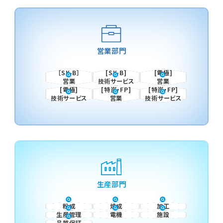
営業部門
［SK-B］
[SK-B]
[電極]
営業
技術サービス
営業
[電極]
[特炭・FP]
[特炭・FP]
技術サービス
営業
技術サービス
生産部門
粉成
焼成
加工
生産管理
電機
施設
品質保証