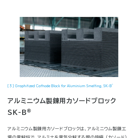
®
[ 3 ] Graphitized Cathode Block for Aluminium Smelting, SK-B
アルミニウム製錬用カソードブロック
®
SK-B
アルミニウム製錬用カソードブロックは、アルミニウム製錬工
場の電解炉で、アルミナを電気分解する際の陰極 （カソード）