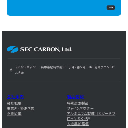
〒661-0976 兵庫県尼崎市潮江一丁目2番6号 JRE尼崎フロントビ
ル6階
会社案内
製品情報
会社概要
特殊炭素製品
事業所・関連企業
ファインパウダー
企業沿革
アルミニウム製錬用カソードブ
ロック SK-B
®
人造黒鉛電極