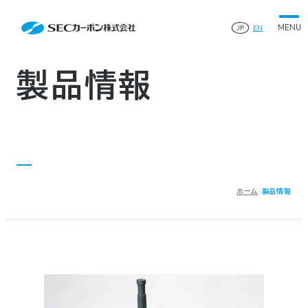
会社案内
Product
会社案内TOP
JP
EN
製品情報
会社概要
製品情報TOP
生産体制・研究開発
事業所・関連企業
特殊炭素製品
生産体制・研究開発TOP
サステナビリティ
企業沿革
ファインパウダー
製品情報
ものづくりの流れ(生産工程)
IR情報
®
アルミニウム製錬用カソードブロック SK-B
品質管理
IR情報TOP
人造黒鉛電極
資料ダウンロード
工場について
早わかりSECカーボン
研究開発
お知らせ
トップメッセージ
採用情報
コーポレートガバナンス
業績ハイライト
お問い合わせ
IR資料
株主総会
中長期経営計画
ホーム
製品情報
サイトマップ
プライバシーポリシー
IRカレンダー
株式状況
©2025 SEC CARBON, LIMITED.
株主還元
ディスクロージャーポリシー
電子公告